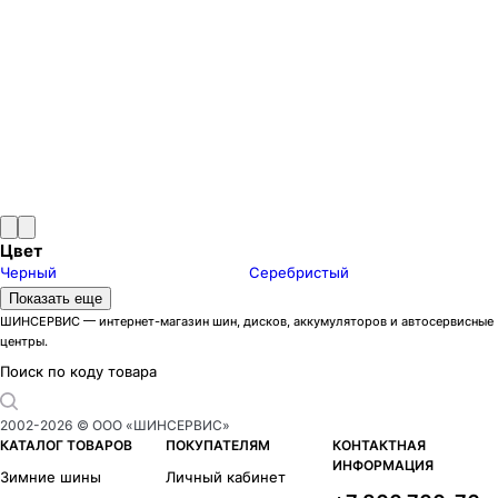
Цвет
Черный
Серебристый
Модели дисков DOTZ 4X4 STAHLRADER
Показать еще
Dakar dark
1
ШИНСЕРВИС — интернет-магазин шин, дисков, аккумуляторов и автосервисные
центры.
Pharao
1
Поиск по коду товара
2002-
2026
© ООО «ШИНСЕРВИС»
КАТАЛОГ ТОВАРОВ
ПОКУПАТЕЛЯМ
КОНТАКТНАЯ
ИНФОРМАЦИЯ
Зимние шины
Личный кабинет